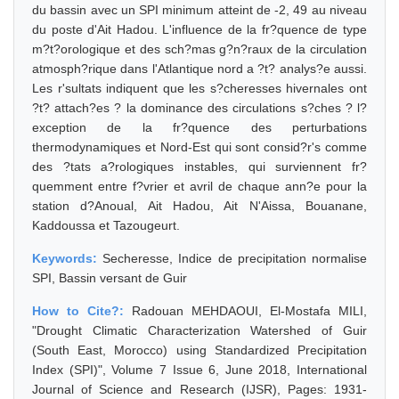
du bassin avec un SPI minimum atteint de -2, 49 au niveau
du poste d'Ait Hadou. L'influence de la fr?quence de type
m?t?orologique et des sch?mas g?n?raux de la circulation
atmosph?rique dans l'Atlantique nord a ?t? analys?e aussi.
Les r'sultats indiquent que les s?cheresses hivernales ont
?t? attach?es ? la dominance des circulations s?ches ? l?
exception de la fr?quence des perturbations
thermodynamiques et Nord-Est qui sont consid?r's comme
des ?tats a?rologiques instables, qui surviennent fr?
quemment entre f?vrier et avril de chaque ann?e pour la
station d?Anoual, Ait Hadou, Ait N'Aissa, Bouanane,
Kaddoussa et Tazougeurt.
Keywords:
Secheresse, Indice de precipitation normalise
SPI, Bassin versant de Guir
How to Cite?:
Radouan MEHDAOUI, El-Mostafa MILI,
"Drought Climatic Characterization Watershed of Guir
(South East, Morocco) using Standardized Precipitation
Index (SPI)", Volume 7 Issue 6, June 2018, International
Journal of Science and Research (IJSR), Pages: 1931-