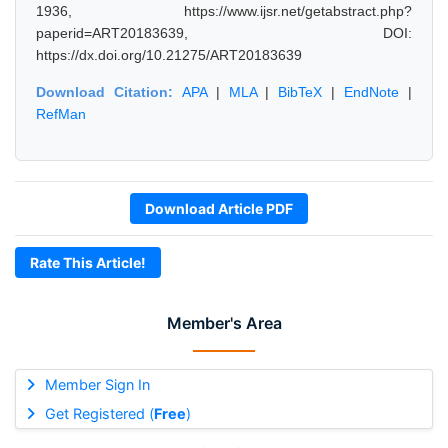
1936, https://www.ijsr.net/getabstract.php?
paperid=ART20183639, DOI:
https://dx.doi.org/10.21275/ART20183639
Download Citation:
APA
|
MLA
|
BibTeX
|
EndNote
|
RefMan
Download Article PDF
Rate This Article!
Member's Area
Member Sign In
Get Registered (
Free
)