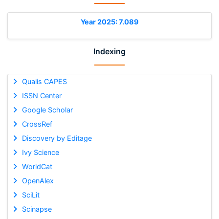
Year 2025: 7.089
Indexing
Qualis CAPES
ISSN Center
Google Scholar
CrossRef
Discovery by Editage
Ivy Science
WorldCat
OpenAlex
SciLit
Scinapse